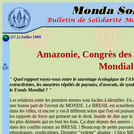
(27,1) Juillet 1989
Amazonie, Congrès des 
Mondial
" Quel rapport voyez-vous entre le sauvetage écologique de l'
extractivistes, les meurtres répétés de paysans, d'avocats, de synd
le Fonds Mondial ? "
Les relations entre les premiers termes sont faciles à identifier
une bonne part de l'avenir du MONDE. Le BRESlL est actuellement
dans les villes, et encore y est-il différent selon que l'on est pui
les rapports de force qui priment sur le droit. Inutile de dire que la
les plus démunis qui en font les frais. Ça dure depuis des années 
dans des conflits ruraux au BRESIL ! Beaucoup de petits paysans, m
ethnologues, syndicalistes. Dernière "vedette" abattue : Chico