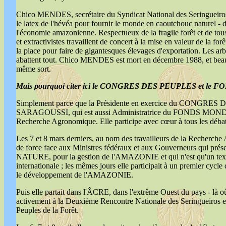
Chico MENDES, secrétaire du Syndicat National des Seringueiros
le latex de l'hévéa pour fournir le monde en caoutchouc naturel - 
l'économie amazonienne. Respectueux de la fragile forêt et de tous 
et extractivistes travaillent de concert à la mise en valeur de la forê
la place pour faire de gigantesques élevages d'exportation. Les arbr
abattent tout. Chico MENDES est mort en décembre 1988, et beau
même sort.
Mais pourquoi citer ici le CONGRES DES PEUPLES et le
Simplement parce que la Présidente en exercice du CONGRES 
SARAGOUSSI, qui est aussi Administratrice du FONDS MONDIAL
Recherche Agronomique. Elle participe avec cœur à tous les débat
Les 7 et 8 mars derniers, au nom des travailleurs de la Recherch
de force face aux Ministres fédéraux et aux Gouverneurs qui prés
NATURE, pour la gestion de l'AMAZONIE et qui n'est qu'un texte
internationale ; les mêmes jours elle participait à un premier cycle 
le développement de l'AMAZONIE.
Puis elle partait dans l'ÂCRE, dans l'extrême Ouest du pays - là
activement à la Deuxième Rencontre Nationale des Seringueiros e
Peuples de la Forêt.