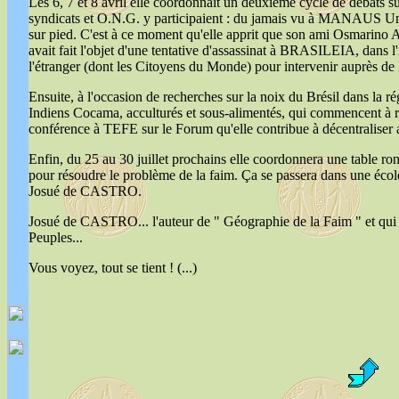
Les 6, 7 et 8 avril elle coordonnait un deuxième cycle de débats su
syndicats et O.N.G. y participaient : du jamais vu à MANAUS Un
sur pied. C'est à ce moment qu'elle apprit que son ami Osma
avait fait l'objet d'une tentative d'assassinat à BRASILEIA, dans l'Ac
l'étranger (dont les Citoyens du Monde) pour intervenir auprès de l
Ensuite, à l'occasion de recherches sur la noix du Brésil dans la ré
Indiens Cocama, acculturés et sous-alimentés, qui commencent à 
conférence à TEFE sur le Forum qu'elle contribue à décentralise
Enfin, du 25 au 30 juillet prochains elle coordonnera une table r
pour résoudre le problème de la faim. Ça se passera dans une écol
Josué de CASTRO.
Josué de CASTRO... l'auteur de " Géographie de la Faim " et qui 
Peuples...
Vous voyez, tout se tient ! (...)