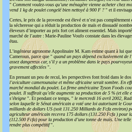
"
Comment voulez-vous qu’une ménagère vienne acheter chez moi 
vend 1 kg de poulet congelé bien nettoyé à 900 F ?
" et il envisag
Certes, le prix de la provende est élevé et n’est pas complètement é
la sécheresse qui a réduit la production de maïs et dissuadé nombre
éleveurs d’importer au prix fort cet aliment essentiel. Maïs import
marché de l’autre : Marie-Pauline Voufo constate dans les élevages
étau.
L’ingénieur agronome Appolinaire M. Kam estime quant à lui que c
Cameroun, parce que "
quand un pays dépend exclusivement de l’é
assez dangereux car, s’il y a un problème dans le pays pourvoyeur,
gravement affectées
".
En prenant un peu de recul, les perspectives font froid dans le dos
l’aviculture camerounaise et même africaine serait sombre. En eff
marché mondial du poulet. La firme américaine Tyson Foods couv
poulet. Il suffirait qu’elle augmente sa production de 5 % (et elle
s’éteigne
". Et pendant ce temps, "
le mercredi 16 avril 2002, Radi
selon laquelle le Sénat américain a voté une loi autorisant le G
milliards de dollars US (soit 131.250 Milliards de Fcfa environ) po
agriculteur américain recevra 175 dollars (131.250 Fcfa ) pour la
(112.500 Fcfa) pour la production d’une tonne de maïs. Une telle 
rendre plus compétitif
".