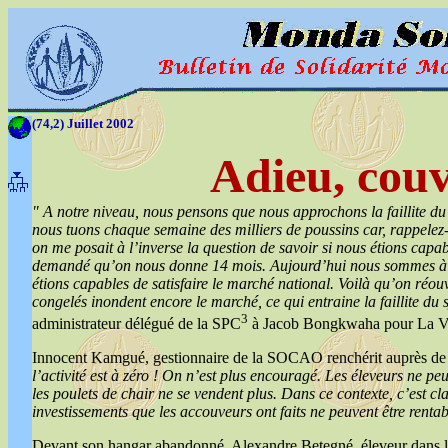
(74,2) Juillet 2002
Adieu, couv
" A notre niveau, nous pensons que nous approchons la faillite du
nous tuons chaque semaine des milliers de poussins car, rappele
on me posait à l’inverse la question de savoir si nous étions capab
demandé qu’on nous donne 14 mois. Aujourd’hui nous sommes à l’
étions capables de satisfaire le marché national. Voilà qu’on réouvr
congelés inondent encore le marché, ce qui entraine la faillite du
3
administrateur délégué de la SPC
à Jacob Bongkwaha pour La V
Innocent Kamgué, gestionnaire de la SOCAO renchérit auprès de
l’activité est à zéro ! On n’est plus encouragé. Les éleveurs ne p
les poulets de chair ne se vendent plus. Dans ce contexte, c’est clai
investissements que les accouveurs ont faits ne peuvent être rentab
Devant son hangar abandonné, Alexandre Betegné, éleveur dans l