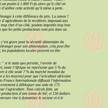
un poulet à 1.800 Fcfa alors qu’à côté on
e d’arrêter cette activité qu’il mène à perte.
tranger à cette différence de prix. La raison ?
 d’agriculteurs de le recultiver, imposant aux
é trop cher d’un côté, poulets importés trop bon
 que les petits producteurs sont pris dans un
’est grave pour la sécurité alimentaire du
tranger pour son alimentation, cela peut être
 les populations locales peuvent en être
 : "
si le statu quo persiste, l’avenir de
et, toute l’Afrique ne représente que 5 % du
re à elle seule 7 % du marché mondial du
 en a les moyens) pour que l’aviculture africaine
o France Internationale diffusait l’information
ouvernement à débloquer une aide de 175
ur l’agriculture. Tous calculs faits, un
 production d’une tonne de blé, et 150 dollars
mesure vise à dynamiser le secteur et à le