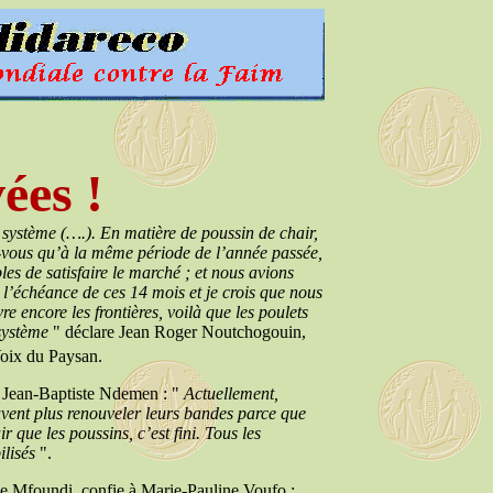
ées !
 système (….). En matière de poussin de chair,
z-vous qu’à la même période de l’année passée,
les de satisfaire le marché ; et nous avions
échéance de ces 14 mois et je crois que nous
e encore les frontières, voilà que les poulets
 système
" déclare Jean Roger Noutchogouin,
oix du Paysan.
 Jean-Baptiste Ndemen : "
Actuellement,
euvent plus renouveler leurs bandes parce que
r que les poussins, c’est fini. Tous les
ilisés
".
e Mfoundi, confie à Marie-Pauline Voufo :