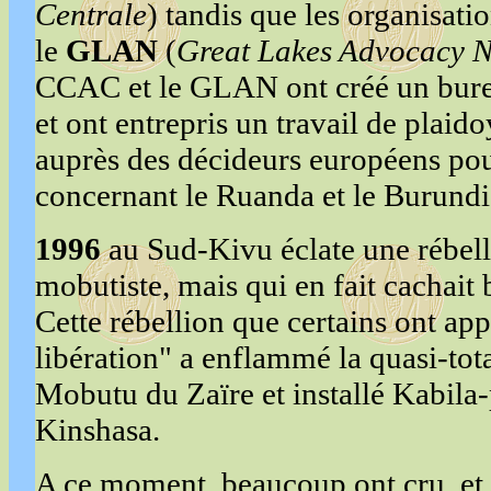
Centrale
) tandis que les organisati
le
GLAN
(
Great Lakes Advocacy 
CCAC et le GLAN ont créé un bur
et ont entrepris un travail de plaid
auprès des décideurs européens pou
concernant le Ruanda et le Burundi
1996
au Sud-Kivu éclate une rébell
mobutiste, mais qui en fait cachait 
Cette rébellion que certains ont ap
libération" a enflammé la quasi-tota
Mobutu du Zaïre et installé Kabila-
Kinshasa.
A ce moment, beaucoup ont cru, et