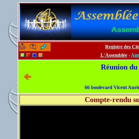
Registre des C
-
-
L'Assemblée
-
Age
Réunion du
66 boulevard Vicent Aurio
Compte-rendu su