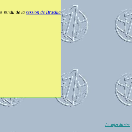
te-rendu de la
session de Brasilia
Au sujet du site