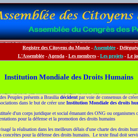
Registre des Citoyens du Monde
-
Assemblée
-
Délégués
L'Assemblée
-
Agenda
-
Les membres
-
Les projets
-
Le j
Institution Mondiale des Droits Humains
es Peuples présents a Brasilia
décident
par voie de consensus de crée
sociations dans le but de créer une
Institution Mondiale des droits h
onstituée d'un corps juridique et social émanant des ONG ou organismes 
ntations pour la défense et la promotion des droits humains
nvisagé la réalisation dans les meilleurs délais d'une charte des droits h
ons concrètes pour la défense des droits humains. Le texte final doit ser