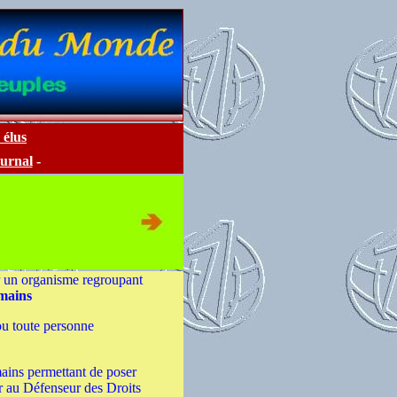
 élus
ournal
-
r un organisme regroupant
umains
ou toute personne
umains permettant de poser
vir au Défenseur des Droits