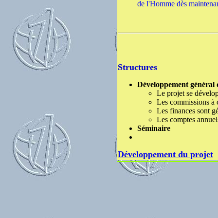
de l'Homme dès maintenant
Structures
Développement général 
Le projet se dévelo
Les commissions à c
Les finances sont gé
Les comptes annuels
Séminaire
Développement du projet