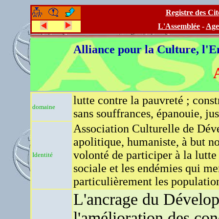
Registre des Ci
-
-
L'Assemblée
-
Age
-----
Alliance pour la Culture, l'
lutte contre la pauvreté ; const
domaine
sans souffrances, épanouie, just
Association Culturelle de D
apolitique, humaniste, à but no
volonté de participer à la lutte
Identité
sociale et les endémies qui m
particulièrement les populati
L'ancrage du Dévelop
l'amélioration des con