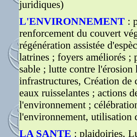
juridiques)
L'ENVIRONNEMENT
: p
renforcement du couvert végét
régénération assistée d'espè
latrines ; foyers améliorés ; 
sable ; lutte contre l'érosio
infrastructures, Création de 
eaux ruisselantes ; actions de
l'environnement ; célébratio
l'environnement, utilisatio
LA SANTE
: plaidoiries, L