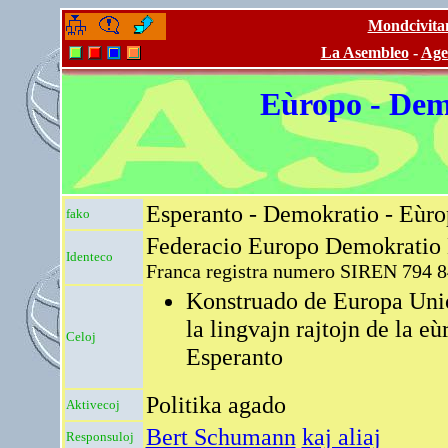
Mondcivitan
-
-
La Asembleo
-
Age
Eùropo - Dem
Esperanto - Demokratio - Eùrop
fako
Federacio Europo Demokratio
Identeco
Franca registra numero SIREN 794 
Konstruado de Europa Unio
la lingvajn rajtojn de la eù
Celoj
Esperanto
Politika agado
Aktivecoj
Bert Schumann
kaj aliaj
Responsuloj