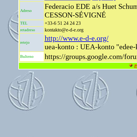
Federacio EDE a/s Huet Schum
Adreso
CESSON-SÉVIGNÉ
+33-6 51 24 24 23
TEL
kontakto@e-d-e.org
retadreso
http://www.e-d-e.org/
retejo
uea-konto : UEA-konto "edee-
https://groups.google.com/for
Bulteno
P