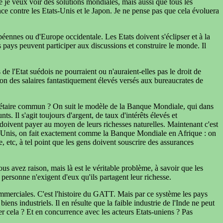
 je veux voir des solutions mondiales, mais aussi que tous les
e contre les Etats-Unis et le Japon. Je ne pense pas que cela évoluera
éennes ou d'Europe occidentale. Les Etats doivent s'éclipser et à la
s pays peuvent participer aux discussions et construire le monde. Il
 l'Etat suédois ne pourraient ou n'auraient-elles pas le droit de
son des salaires fantastiquement élevés versés aux bureaucrates de
onétaire commun ? On suit le modèle de la Banque Mondiale, qui dans
 Il s'agit toujours d'argent, de taux d'intérêts élevés et
s doivent payer au moyen de leurs richesses naturelles. Maintenant c'est
ats-Unis, on fait exactement comme la Banque Mondiale en Afrique : on
e, etc, à tel point que les gens doivent souscrire des assurances
ous avez raison, mais là est le véritable problème, à savoir que les
personne n'exigent d'eux qu'ils partagent leur richesse.
ommerciales. C'est l'histoire du GATT. Mais par ce système les pays
ns industriels. Il en résulte que la faible industrie de l'Inde ne peut
r cela ? Et en concurrence avec les acteurs Etats-uniens ? Pas