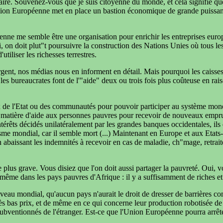
re. Souvenez-vous que je suis citoyenne du monde, et cela signifie que
'Union Européenne met en place un bastion économique de grande puissanc
éenne me semble être une organisation pour enrichir les entreprises europ
oi, on doit plut"t poursuivre la construction des Nations Unies où tous le
tiliser les richesses terrestres.
nt, nos médias nous en informent en détail. Mais pourquoi les caisses de
es bureaucrates font de l'"aide" deux ou trois fois plus coûteuse en rai
aux de l'Etat ou des communautés pour pouvoir participer au système m
matière d'aide aux personnes pauvres pour recevoir de nouveaux emprunts.
intérêts décidés unilatéralement par les grandes banques occidentales, il
lisme mondial, car il semble mort (...) Maintenant en Europe et aux Et
en abaissant les indemnités à recevoir en cas de maladie, ch"mage, retrait
le plus grave. Vous disiez que l'on doit aussi partager la pauvreté. Oui, v
même dans les pays pauvres d'Afrique : il y a suffisamment de riches et 
veau mondial, qu'aucun pays n'aurait le droit de dresser de barrières c
s bas prix, et de même en ce qui concerne leur production robotisée de bie
subventionnés de l'étranger. Est-ce que l'Union Européenne pourra arrête