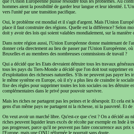
que l'Union Européenne puisse résoudre tous les problèmes. Au contrai
hommes aient la possibilité de garder leur langue et leur identité. L
vers l'unité par une transition pacifique.
Oui, le problème est mondial et il s'agit d'argent. Mais l'Union Europ
place il faut construire des régions. Quelle est la différence? Selon m
doit y avoir des lois qui soient valables mondialement, sur la manière d'u
Dans notre région aussi, l'Union Européenne donne maintenant de l'arge
donner cela directement au lieu de passer par l'Union Européenne, où l
Bruxelles et au membres des nombreuses commissions de travail ?
Qui a décidé que les Etats devraient détruire tous les travaux génér
tous les pays du Tiers-Monde a décidé que l'on doit tout supprimer en 
d'exploitation des richesses naturelles. S'ils ne peuvent pas payer les 
le même système en Europe, où il n'y a plus lieu de craindre le socia
fixe des règles pour supprimer toutes les lois sociales ou les détruire 
complémentaires dans le privé pour pouvoir survivre.
Mais les riches ne partagent pas les peines et le désespoir. Et cela est 
gens d'un même pays ne partagent ni la richesse, ni la pauvreté. Et de 
On veut avoir un marché libre. Qu'est-ce que c'est ? On a décidé au ni
riches peuvent liquider leurs excès de récolte par exemple en Inde à trè
pas progresser, parce qu'il ne peuvent pas faire concurrence aux prix 
l'Europe, mais une ONU réformée le pourrait sans doute.