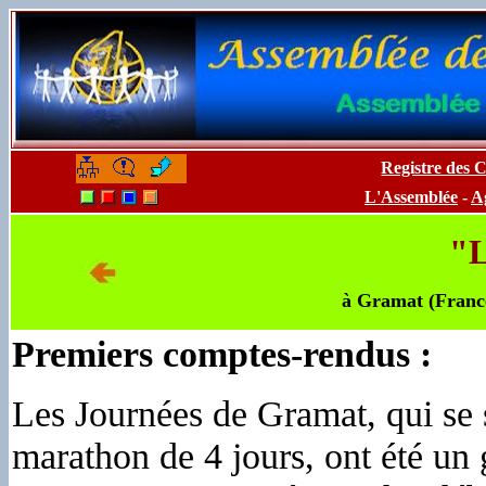
Registre des 
-
-
L'Assemblée
-
A
"L
à Gramat (France,
Premiers comptes-rendus :
Les Journées de Gramat, qui se 
marathon de 4 jours, ont été un 