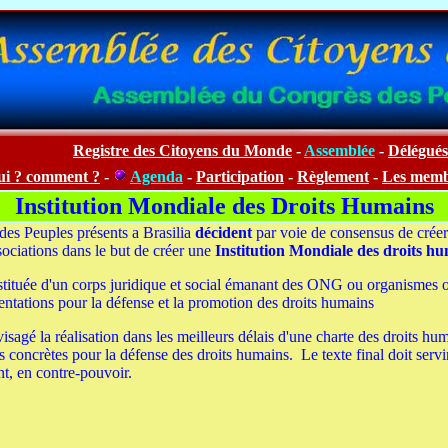
Registre des Citoyens du Monde
-
Assemblée
-
Délégués
ui ? comment ?
-
Agenda
-
Participation
-
Règlement
-
Les memb
Institution Mondiale des Droits Humains
es Peuples présents a Brasilia
décident
par voie de consensus de crée
sociations dans le but de créer une
Institution Mondiale des droits h
onstituée d'un corps juridique et social émanant des ONG ou organismes 
ntations pour la défense et la promotion des droits humains
nvisagé la réalisation dans les meilleurs délais d'une charte des droits h
ons concrètes pour la défense des droits humains. Le texte final doit ser
, en contre-pouvoir.