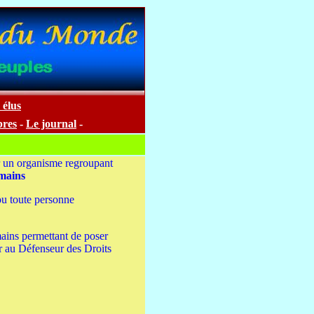
 élus
res
-
Le journal
-
r un organisme regroupant
umains
ou toute personne
umains permettant de poser
vir au Défenseur des Droits