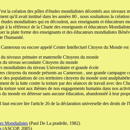
st la création des pôles d'études mondialistes décentrés aux niveaux ma
nt qu'il avait institué dans les années 80 , nous souhaitons la création
études mondialistes qui en découlent, aux enseignants et éducateurs mo
gir à la référence de la Charte des enseignants et éducateurs Mondialis
tuer la plate forme des enseignants et des éducateurs mondialistes Béné
e l'humanité.
u Cameroun ou encore appelé Centre Intellectuel Citoyen du Monde est 
r du niveaux primaire et maternelle Citoyens du monde
rs du niveau secondaire Citoyens du monde
s mondialistes du niveau Universitaire et grande école
res citoyens du monde présents au Cameroun , une grande campagne cont
ie des populations de ces territoires citoyens du monde sont analphabète
t de la lutte contre la torture par des séances de travail avec des Chefs 
 la torture sont aux thèmes de nos engagements humains dans nos activi
 du monde en détresse sans aucune éducation, abandonnéé à leur propre 
il faut encore lire l'article 26 de la déclaration universelle des droits de
des Mondialistes
(Paul De La pradelle, 1982)
s
(ASCOP, 2005)