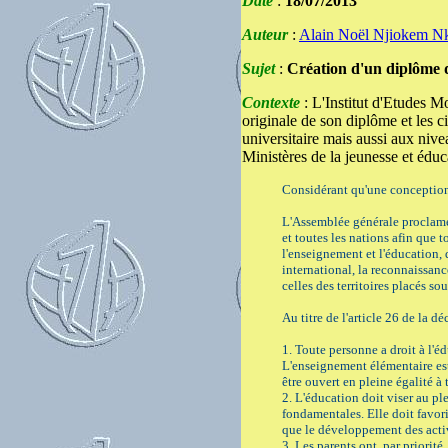
Date
:
18/07/2013
Auteur
:
Alain Noël Njiokem N
Sujet
:
Création d'un diplôme 
Contexte
: L'Institut d'Etudes M
originale de son diplôme et les 
universitaire mais aussi aux nive
Ministères de la jeunesse et éduc
Considérant qu'une conception 
L'Assemblée générale proclame 
et toutes les nations afin que t
l'enseignement et l'éducation, d
international, la reconnaissan
celles des territoires placés sou
Au titre de l'article 26 de la d
1. Toute personne a droit à l'é
L'enseignement élémentaire est 
être ouvert en pleine égalité à 
2. L'éducation doit viser au p
fondamentales. Elle doit favori
que le développement des activ
3. Les parents ont, par priorité