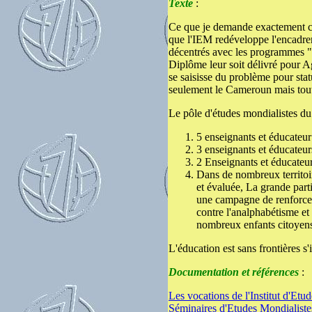
Texte
:
Ce que je demande exactement c'e
que l'IEM redéveloppe l'encadreme
décentrés avec les programmes " 
Diplôme leur soit délivré pour A
se saisisse du problème pour sta
seulement le Cameroun mais tout
Le pôle d'études mondialistes d
5 enseignants et éducateu
3 enseignants et éducateu
2 Enseignants et éducateur
Dans de nombreux territoi
et évaluée, La grande part
une campagne de renforcemen
contre l'analphabétisme et
nombreux enfants citoyens
L'éducation est sans frontières s'
Documentation et références
:
Les vocations de l'Institut d'Etu
Séminaires d'Etudes Mondialiste