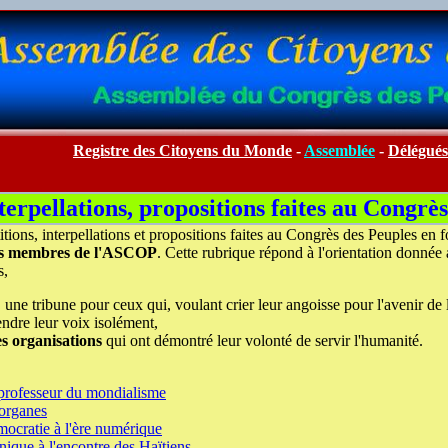
Registre des Citoyens du Monde
-
Assemblée
-
Délégués
nterpellations, propositions faites au Congrè
ions, interpellations et propositions faites au Congrès des Peuples en fo
ns membres de l'ASCOP
. Cette rubrique répond à l'orientation donné
s,
, une tribune pour ceux qui, voulant crier leur angoisse pour l'avenir de
tendre leur voix isolément,
es organisations
qui ont démontré leur volonté de servir l'humanité.
professeur du mondialisme
'organes
mocratie à l'ère numérique
nique à l'encontre des Haïtiens