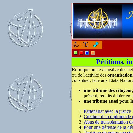
-
-
Pétitions, i
Rubrique non exhaustive des pétit
ou de l'activité des
organisatio
constituer, face aux Etats-Nation
une tribune des citoyens
présent, réduits à faire en
une tribune aussi pour l
Partenariat avec la justice
Création d'un diplôme de 
Abus de transplantation d
Pour une défense de la dé
Tentative de nettoyage eth