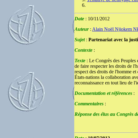
Date
: 10/11/2012
Auteur
:
Alain Noël Njiokem N
Sujet
:
Partenariat avec la just
Contexte
:
Texte
: Le Congrès des Peuples de
de faire respecter les droits de 
respect des droits de l'homme et
États-nations la collaboration av
reconnaissance en tout lieu de l'
Documentation et références
:
Commentaires
:
Réponse des élus au Congrès d