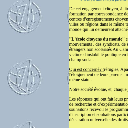
De cet engagement citoyen, à titr
formation par correspondance de g
centres d'enregistrements citoye
villes ou régions dans le même t
monde qui lui demeurent attaché
''L'école citoyens du monde''
e
mouvements , des syndicats, de so
étrangers non scolarisés Au Cam
victime d'instabilité politique en
champ social.
Qui est concerné?
(réfugies, Apa
l'éloignement de leurs parents . 
même statut.
Notre société évolue, et, chaque
Les réponses qui ont fait leurs 
de recherche et d’expérimentatio
souhaitons recevoir le programme
d'inscription et souhaitons parti
déclaration universelle des droit