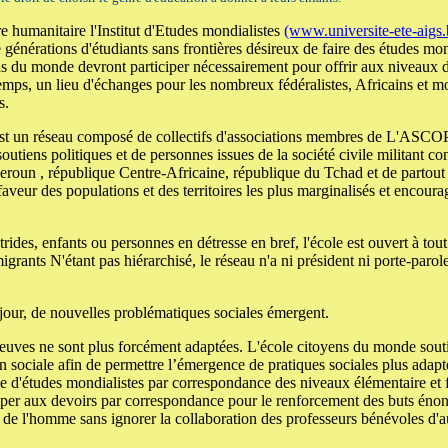
e humanitaire l'Institut d'Etudes mondialistes
(www.universite-ete-aigs.
énérations d'étudiants sans frontières désireux de faire des études mond
ns du monde devront participer nécessairement pour offrir aux niveaux de
emps, un lieu d'échanges pour les nombreux fédéralistes, Africains et mo
s.
st un réseau composé de collectifs d'associations membres de L'ASCOP
utiens politiques et de personnes issues de la société civile militant co
eroun , république Centre-Africaine, république du Tchad et de partout
 faveur des populations et des territoires les plus marginalisés et encour
trides, enfants ou personnes en détresse en bref, l'école est ouvert à tou
migrants N'étant pas hiérarchisé, le réseau n'a ni président ni porte-paro
 jour, de nouvelles problématiques sociales émergent.
preuves ne sont plus forcément adaptées. L'école citoyens du monde souti
n sociale afin de permettre l’émergence de pratiques sociales plus adapt
 d'études mondialistes par correspondance des niveaux élémentaire et 
ciper aux devoirs par correspondance pour le renforcement des buts énoncé
s de l'homme sans ignorer la collaboration des professeurs bénévoles d'a