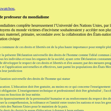
kwatchou
,
de professeur du mondialisme
ondialistes complète heureusement l’Université des Nations Unies, par l
citoyens du monde victimes d'incivisme souhaiteraient y accéder non pl
aux maternel, primaire, secondaire avec la collaboration des États-nation
ation civique
commune de ces droits et libertés est de la plus haute importance pour remplir pl
la présente Déclaration universelle des droits de l'homme comme l'idéal commun à 
ous les individus et tous les organes de la société, ayant cette Déclaration constammen
e développer le respect de ces droits et libertés et d'en assurer, par des mesures prog
ce et l'application universelles et effectives, tant parmi les populations des États
s leur juridiction
éclaration universelle des droits de l'homme qui statue
ducation. L'éducation doit être gratuite, au moins en ce qui concerne l'enseignemen
obligatoire. L'enseignement technique et professionnel doit être généralisé ; l'acc
tous en fonction de leur mérite.
lein épanouissement de la personnalité humaine et au renforcement du respect des dro
ser la compréhension, la tolérance et l'amitié entre toutes les nations et tous les gro
ités des Nations Unies pour le maintien de la paix.
, le droit de choisir le genre d'éducation à donner à leurs enfants.