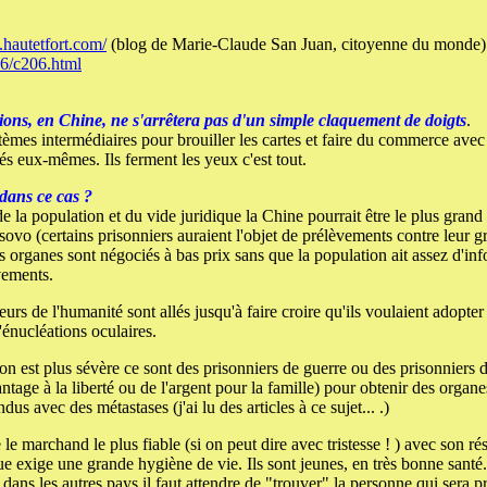
.hautetfort.com/
(blog de Marie-Claude San Juan, citoyenne du monde)
206/c206.html
ions, en Chine, ne s'arrêtera pas d'un simple claquement de doigts
.
systèmes intermédiaires pour brouiller les cartes et faire du commerce ave
ués eux-mêmes. Ils ferment les yeux c'est tout.
 dans ce cas ?
la population et du vide juridique la Chine pourrait être le plus grand 
sovo (certains prisonniers auraient l'objet de prélèvements contre leur 
s organes sont négociés à bas prix sans que la population ait assez d'in
vements.
eurs de l'humanité sont allés jusqu'à faire croire qu'ils voulaient adopte
énucléations oculaires.
ion est plus sévère ce sont des prisonniers de guerre ou des prisonniers
ntage à la liberté ou de l'argent pour la famille) pour obtenir des organ
us avec des métastases (j'ai lu des articles à ce sujet... .)
e le marchand le plus fiable (si on peut dire avec tristesse ! ) avec son r
e exige une grande hygiène de vie. Ils sont jeunes, en très bonne santé.
ns les autres pays il faut attendre de "trouver" la personne qui sera p