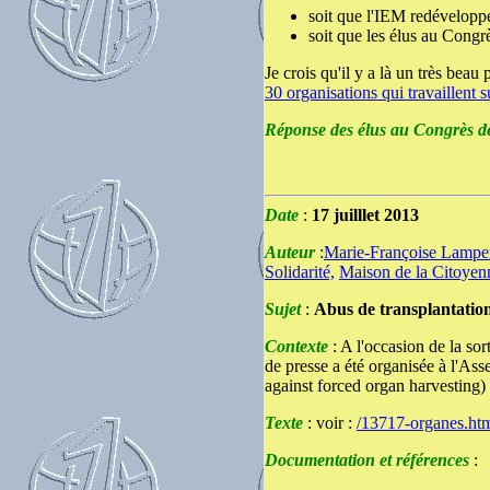
soit que l'IEM redéveloppe
soit que les élus au Congr
Je crois qu'il y a là un très be
30 organisations qui travaillent 
Réponse des élus au Congrès d
Date
:
17 juilllet 2013
Auteur
:
Marie-Françoise Lamper
Solidarité,
Maison de la Citoyen
Sujet
:
Abus de transplantatio
Contexte
: A l'occasion de la so
de presse a été organisée à l'As
against forced organ harvesting)
Texte
: voir :
/13717-organes.ht
Documentation et références
: