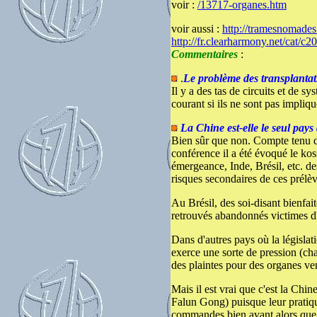
voir :
/13717-organes.htm
voir aussi :
http://tramesnomades
http://fr.clearharmony.net/cat/c
Commentaires
:
.
Le problème des transplantat
Il y a des tas de circuits et de 
courant si ils ne sont pas impliq
La Chine est-elle le seul pays
Bien sûr que non. Compte tenu de 
conférence il a été évoqué le kos
émergeance, Inde, Brésil, etc. de
risques secondaires de ces prélè
Au Brésil, des soi-disant bienfait
retrouvés abandonnés victimes d'
Dans d'autres pays où la législat
exerce une sorte de pression (cha
des plaintes pour des organes vend
Mais il est vrai que c'est la Chin
Falun Gong) puisque leur pratiqu
commandes bien avant alors que da