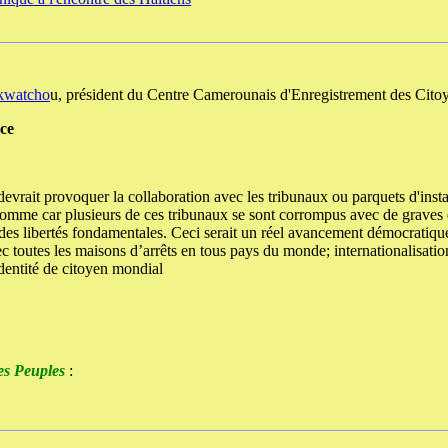
kwatcho
u, président du Centre Camerounais d'Enregistrement des Cit
ice
vrait provoquer la collaboration avec les tribunaux ou parquets d'insta
l'homme car plusieurs de ces tribunaux se sont corrompus avec de graves e
 des libertés fondamentales. Ceci serait un réel avancement démocratiqu
ec toutes les maisons d’arrêts en tous pays du monde; internationalisation
identité de citoyen mondial
es Peuples
: