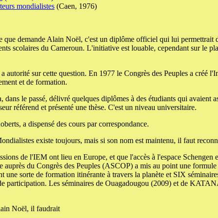
teurs mondialistes
(Caen, 1976)
e que demande Alain Noël, c'est un diplôme officiel qui lui permettrait d
ts scolaires du Cameroun. L'initiative est louable, cependant sur le pla
a autorité sur cette question. En 1977 le Congrès des Peuples a créé l'In
nement et de formation.
a, dans le passé, délivré quelques diplômes à des étudiants qui avaient a
esseur référend et présenté une thèse. C'est un niveau universitaire.
 Roberts, a dispensé des cours par correspondance.
Mondialistes existe toujours, mais si son nom est maintenu, il faut reconn
sions de l'IEM ont lieu en Europe, et que l'accès à l'espace Schengen est
ve auprès du Congrès des Peuples (ASCOP) a mis au point une formule
 une sorte de formation itinérante à travers la planète et SIX séminaires
n de participation. Les séminaires de Ouagadougou (2009) et de KATANA
ain Noël, il faudrait