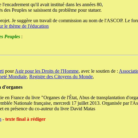
 l'encadrement qu'il avait institué dans les années 80,
ès des Peuples se saisissent du problème pour statuer.
au projet. Je suggère un travail de commission au nom de l'ASCOP. Le f
sur le thème de l'éducation
es Peuples
:
ti
pour
Agir pour les Droits de l'Homme
, avec le soutien de :
Associati
neté Mondiale
,
Registre des Citoyens du Monde
,
n d'organes
rtie en France du livre "Organes de l'État, Abus de transplantation d'or
semblée Nationale française, mercredi 17 juillet 2013. Organisée par l'
 et en présence du co-auteur du livre David Matas
m
-
texte final à rédiger