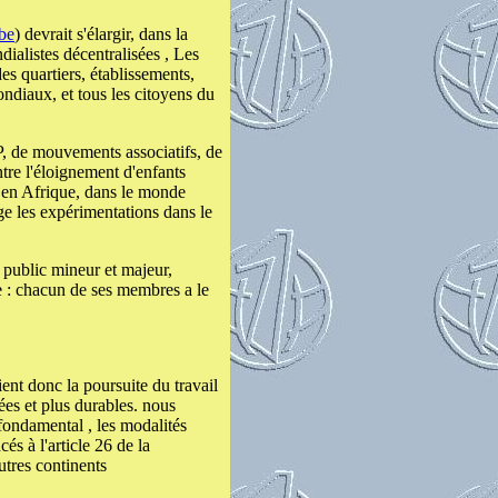
be
) devrait s'élargir, dans la
ialistes décentralisées , Les
s quartiers, établissements,
ndiaux, et tous les citoyens du
, de mouvements associatifs, de
ntre l'éloignement d'enfants
 en Afrique, dans le monde
age les expérimentations dans le
t public mineur et majeur,
le : chacun de ses membres a le
ent donc la poursuite du travail
ées et plus durables. nous
fondamental , les modalités
s à l'article 26 de la
utres continents