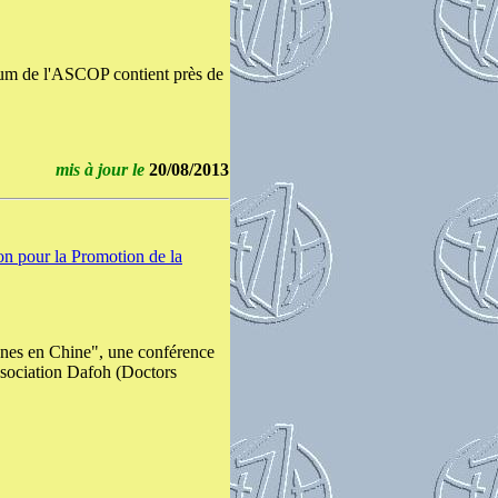
orum de l'ASCOP contient près de
mis à jour le
20/08/2013
on pour la Promotion de la
ganes en Chine", une conférence
Association Dafoh (Doctors