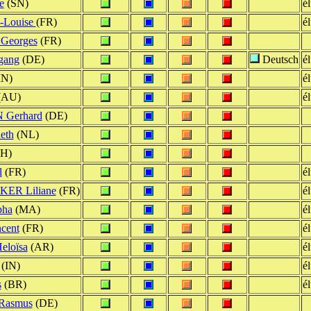
e
(SN)
él
-Louise
(FR)
él
eorges
(FR)
gang
(DE)
Deutsch
él
IN)
él
(AU)
él
Gerhard
(DE)
eth
(NL)
H)
l
(FR)
él
ER Liliane
(FR)
él
pha
(MA)
él
cent
(FR)
él
loïsa
(AR)
él
(IN)
él
s
(BR)
él
asmus
(DE)