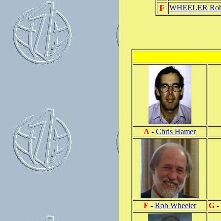
F
WHEELER Ro
A
-
Chris Hamer
F
-
Rob Wheeler
G
-