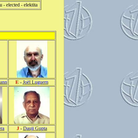
u - elected - elektita
mann
E
-
Joël Luguern
era
J
-
Dauji Gupta