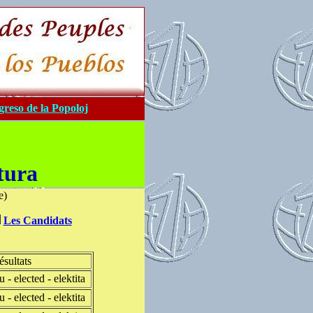
reso de la Popoloj
tura
e)
Les Candidats
ésultats
u - elected - elektita
u - elected - elektita