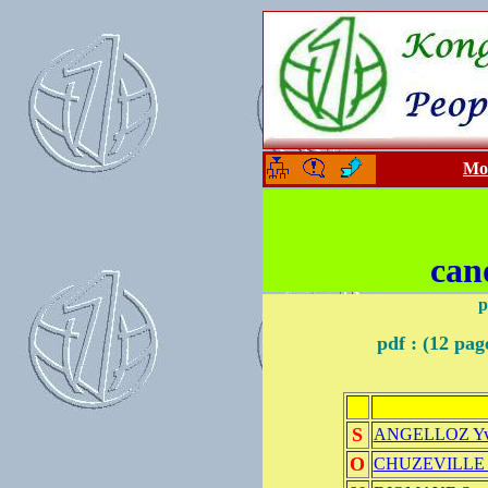
Mon
-
-
can
p
pdf : (12 pag
S
ANGELLOZ Yv
O
CHUZEVILLE B