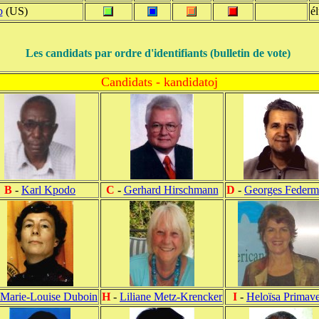
b
(US)
él
Les candidats par ordre d'identifiants (bulletin de vote)
Candidats - kandidatoj
B
-
Karl Kpodo
C
-
Gerhard Hirschmann
D
-
Georges Feder
Marie-Louise Duboin
H
-
Liliane Metz-Krencker
I
-
Heloïsa Primav