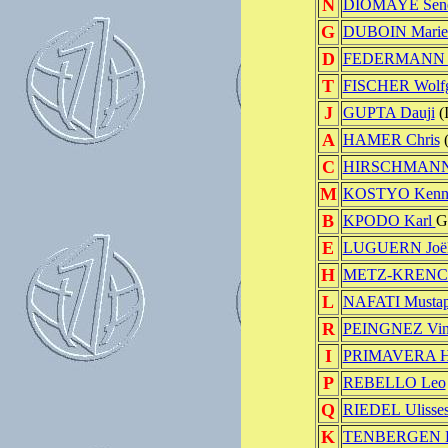
N
DIOMAYE Sen
G
DUBOIN Marie
D
FEDERMANN G
T
FISCHER Wolf
J
GUPTA Dauji
(
A
HAMER Chris
C
HIRSCHMANN 
M
KOSTYO Kenn
B
KPODO Karl
G
E
LUGUERN Joë
H
METZ-KRENCK
L
NAFATI Musta
R
PEINGNEZ Vin
I
PRIMAVERA He
P
REBELLO Leo
Q
RIEDEL Ulisse
K
TENBERGEN R