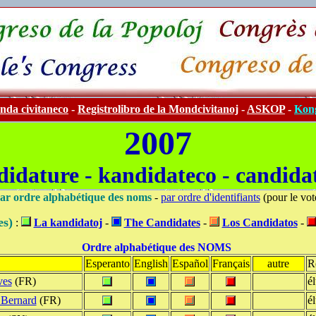
da civitaneco
-
Registrolibro de la Mondcivitanoj
-
ASKOP
-
Kong
2007
didature - kandidateco - candida
ar ordre alphabétique des noms
-
par ordre d'identifiants
(pour le vot
es)
:
La kandidatoj
-
The Candidates
-
Los Candidatos
-
Ordre alphabétique des NOMS
Esperanto
English
Español
Français
autre
R
es
(FR)
él
ernard
(FR)
él